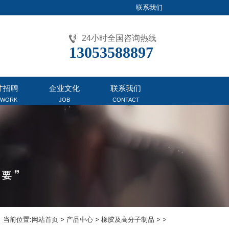
联系我们
24小时全国咨询热线
13053588897
才招聘
企业文化
联系我们
EWORK
JOB
CONTACT
当前位置:
网站首页
>
产品中心
>
橡胶及高分子制品
> >