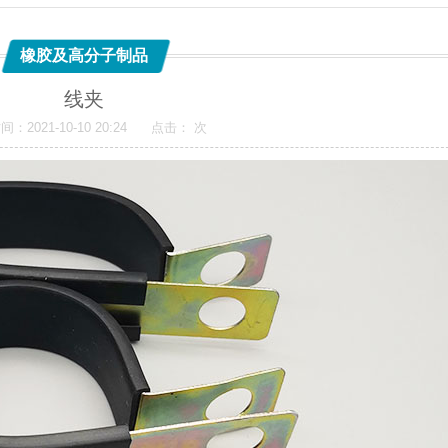
橡胶及高分子制品
线夹
：2021-10-10 20:24 点击：
次