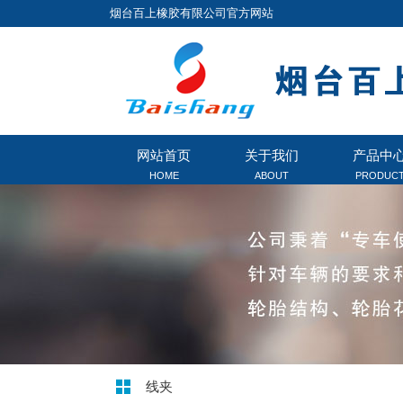
烟台百上橡胶有限公司官方网站
网站首页
关于我们
产品中
HOME
ABOUT
PRODUC
线夹