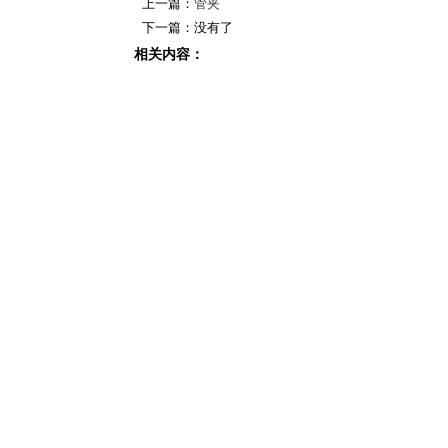
上一篇：
管夹
下一篇：没有了
相关内容：